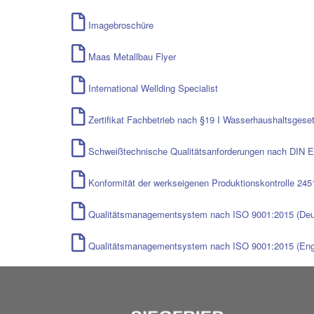
Imagebroschüre
Maas Metallbau Flyer
International Wellding Specialist
Zertifikat Fachbetrieb nach §19 I Wasserhaushaltsges
Schweißtechnische Qualitätsanforderungen nach DIN 
Konformität der werkseigenen Produktionskontrolle 2
Qualitätsmanagementsystem nach ISO 9001:2015 (Deu
Qualitätsmanagementsystem nach ISO 9001:2015 (Eng