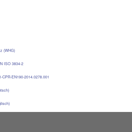
etz (WHG)
EN ISO 3834-2
451-CPR-EN190-2014.0278.001
tsch)
lisch)